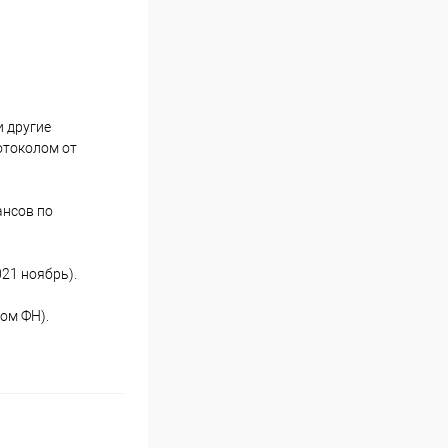
и другие
отоколом от
ансов по
021 ноябрь).
вом ФН).