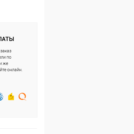
ЛАТЫ
 заказ
или по
и же
йте онлайн.