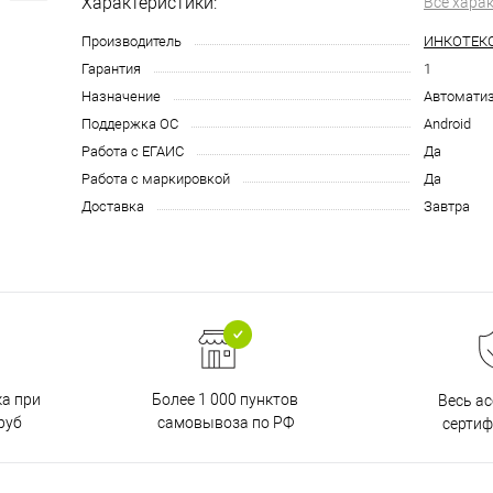
Характеристики:
Все хара
Производитель
ИНКОТЕК
Гарантия
1
Назначение
Автоматиз
Поддержка ОС
Android
Работа с ЕГАИС
Да
Работа с маркировкой
Да
Доставка
Завтра
ка при
Более 1 000 пунктов
Весь а
руб
самовывоза по РФ
серти