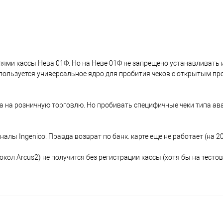
ями кассы Нева 01Ф. Но на Неве 01Ф не запрещено устанавливать 
используется универсальное ядро для пробития чеков с открытым пр
а на розничную торговлю. Но пробивать специфичные чеки типа ав
алы Ingenico. Правда возврат по банк. карте еще не работает (на 2
окол Arcus2) не получится без регистрации кассы (хотя бы на тесто