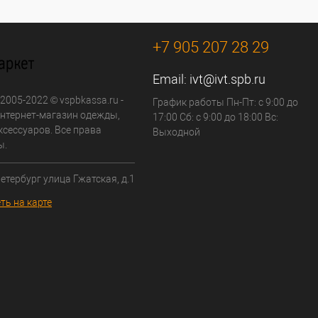
+7 905 207 28 29
Email:
ivt@ivt.spb.ru
 2005-2022 © vspbkassa.ru -
График работы Пн-Пт: с 9:00 до
нтернет-магазин одежды,
17:00 Сб: с 9:00 до 18:00 Вс:
ксессуаров. Все права
Выходной
ы.
Петербург улица Гжатская, д.1
ть на карте