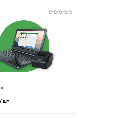
рт
/ шт
В корзину