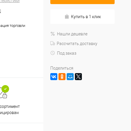
ктеристики
С
Купить в 1 клик
ация торговли
Нашли дешевле
Рассчитать доставку
Под заказ
Поделиться
Подарки при заказе от 3000
Пр
ссортимент
рублей
фицирован