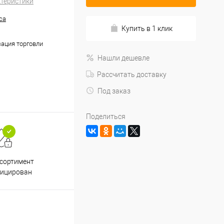
ктеристики
са
Купить в 1 клик
ация торговли
Нашли дешевле
Рассчитать доставку
Под заказ
Поделиться
Подарки при заказе от 3000
Пр
ссортимент
рублей
фицирован