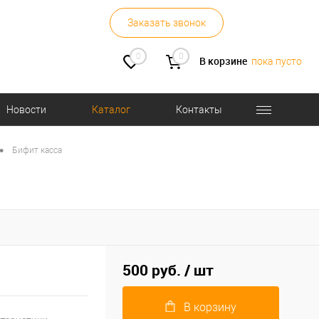
Заказать звонок
0
0
В корзине
пока пусто
Новости
Каталог
Контакты
•
Бифит касса
500 руб.
/ шт
В корзину