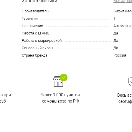
Характеристики:
Все хара
Производитель
Бифит кас
Гарантия
1
Назначение
Автоматиз
Работа с ЕГАИС
Да
Работа с маркировкой
Да
Сенсорный экран
Да
Страна бренда
Россия
ка при
Более 1 000 пунктов
Весь а
руб
самовывоза по РФ
серти