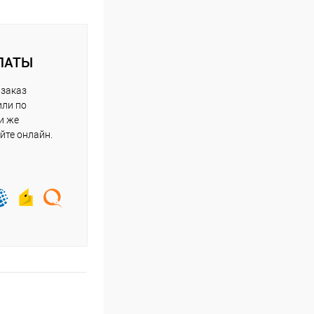
ЛАТЫ
 заказ
или по
и же
йте онлайн.