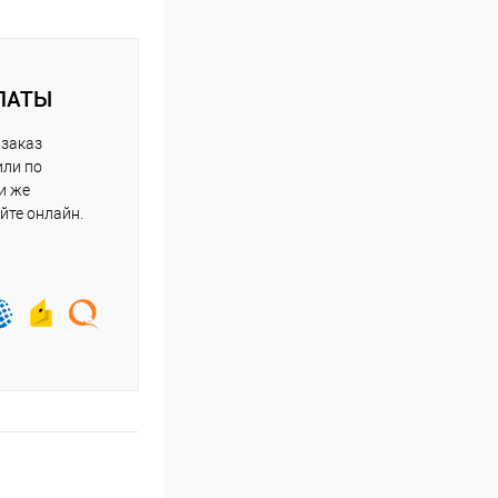
ЛАТЫ
 заказ
или по
и же
йте онлайн.