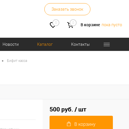
Заказать звонок
0
0
В корзине
пока пусто
Новости
Каталог
Контакты
•
Бифит касса
500 руб.
/ шт
В корзину