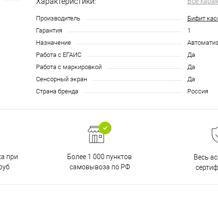
Характеристики:
Все хара
Производитель
Бифит кас
Гарантия
1
Назначение
Автоматиз
Работа с ЕГАИС
Да
Работа с маркировкой
Да
Сенсорный экран
Да
Страна бренда
Россия
ка при
Более 1 000 пунктов
Весь а
руб
самовывоза по РФ
серти