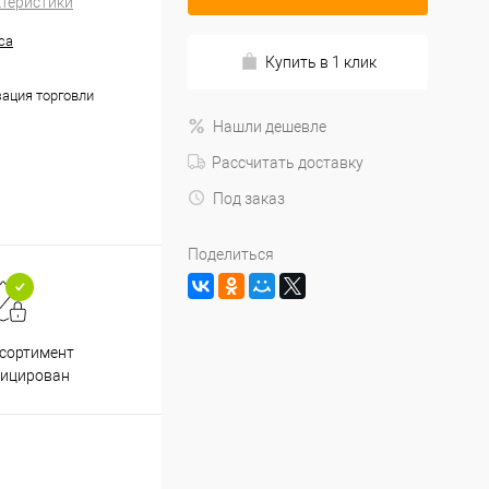
ктеристики
са
Купить в 1 клик
ация торговли
Нашли дешевле
Рассчитать доставку
Под заказ
Поделиться
Подарки при заказе от 3000
Пр
ссортимент
рублей
фицирован