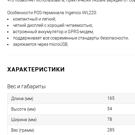
что позволяет использовать, практически любые зарядки от с
Особенности POS-терминала Ingenico iWL220:
компактный и легкий;
четкий дисплей с хорошей читаемостью;
встроенный аккумулятор и GPRS-модем;
поддерживает все современные стандарты безопасности;
заряжается через microUSB;
ХАРАКТЕРИСТИКИ
Вес и габариты
165
Длина (мм)
54
Высота (мм)
78
Ширина (мм)
285
Вес (грамм)