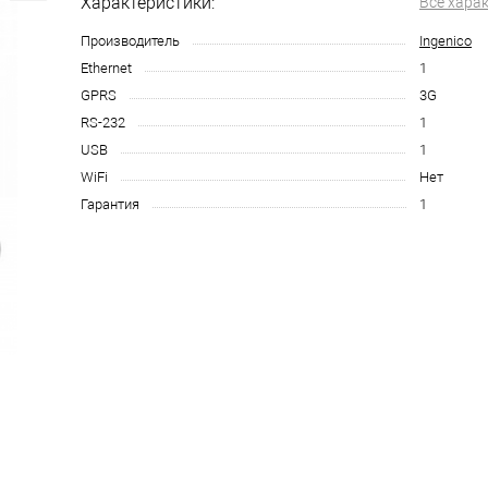
Характеристики:
Все хара
Производитель
Ingenico
Ethernet
1
GPRS
3G
RS-232
1
USB
1
WiFi
Нет
Гарантия
1