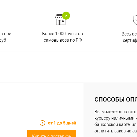
ка при
Более 1 000 пунктов
Весь а
руб
самовывоза по РФ
серти
СПОСОБЫ ОП
Вы можете оплатить
курьеру наличными 
от 1 до 5 дней
банковской карте, ил
оплатить заказ на са
Купить c доставкой