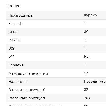
Прочие
Ingenico
Производитель
1
Ethernet
3G
GPRS
1
RS-232
1
USB
Нет
WiFi
1
Гарантия
57
Макс. ширина печати, мм
Проведение б
Назначение
32
Оперативная память, G
203
Разрешение печати, dpi