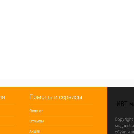
ия
Помощь и сервисы
Главная
Copyright
Отзывы
модный и
Акции
обуви и а