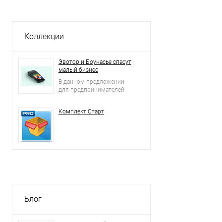
Коллекции
Эвотор и Боунасье спасут
малый бизнес
В данном предложении
для предпринимателей
Комплект Старт
Блог