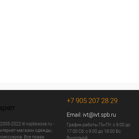
+7 905 207 28 29
Email:
ivt@ivt.spb.ru
 2005-2022 © vspbkassa.ru -
График работы Пн-Пт: с 9:00 до
нтернет-магазин одежды,
17:00 Сб: с 9:00 до 18:00 Вс:
ксессуаров. Все права
Выходной